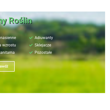
ny Roślin
nasienne
Adiuwanty
a wzrostu
Sklejacze
sanitarna
Pozostałe
rawdź