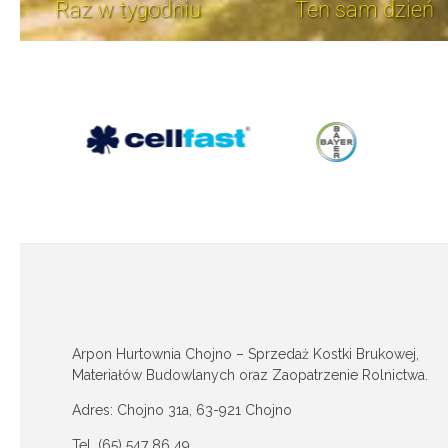
Raz w tygodniu
Ten sam dzień
Arpon Hurtownia Chojno – Sprzedaż Kostki Brukowej,
Materiałów Budowlanych oraz Zaopatrzenie Rolnictwa.
Adres: Chojno 31a, 63-921 Chojno
Tel. (65) 547 86 49