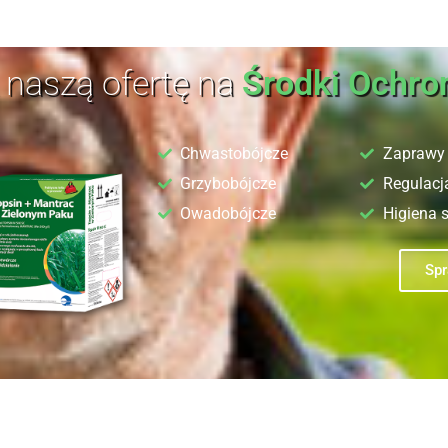
naszą ofertę na
Środki Ochro
Chwastobójcze
Zaprawy 
Grzybobójcze
Regulacj
Owadobójcze
Higiena 
Sp