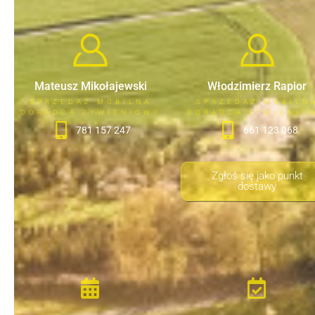
Mateusz Mikołajewski
Włodzimierz Rapior
SPRZEDAŻ MOBILNA
SPRZEDAŻ MOBILN
DORADCA ŻYWIENIOWY
DORADCA ŻYWIENIO
781 157 247
661 123 068
Zgłoś się jako punkt
dostawy