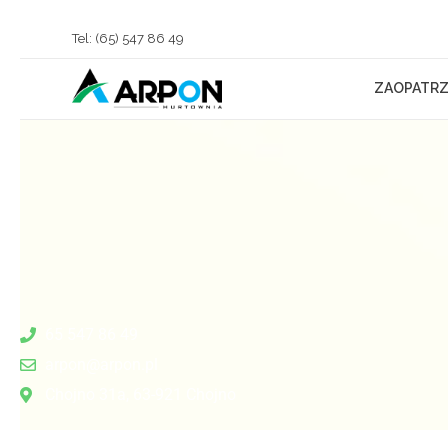
Tel: (65) 547 86 49
ZAOPATRZ
Arpon Hurtownia Chojno
Sprzedaż Kostki Brukowej, Materiałów Budowlanych oraz Zaopatrzenie Rolnictwa
65 547 86 49
arpon@arpon.pl
Chojno 31a, 63-921 Chojno