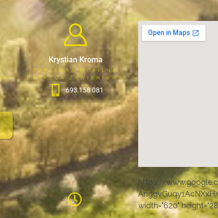
Krystian Kroma
A
SPRZEDAŻ MOBILNA
WY
DORADCA ŻYWIENIOWY
693 158 081
https://www.google
AnggvGuqy1AcNXxHX9
width="620" height="2