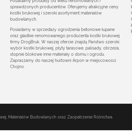
Posiadamy produkty od wielu renomowanych i
sprawdzonych producentów. Oferujemy atrakcyjne ceny
kostki brukowej i szeroki asortyment materiałów
budowlanych.
Posiadamy w sprzedaży ogrodzenia betonowe łupane
oraz gładkie renomowanego producenta kostki brukowej
firmy DrogBruk. W naszej ofercie znajdą Państwo szeroki
wybór kostki brukowej, płyty tarasowe, palisady, obrzeża,
stopnie blokowe inne materiały o domu i ogrodu.
Zapraszamy do naszej hurtowni Arpon w miejscowości
Chojno.
wej, Materiałów Budowlanych oraz Zaopatrzenie Rolnictwa.