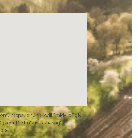
.com/maps/d/u/0/edit?mid=1oF9N-
vqvuRtFlm&usp=sharing"
80">