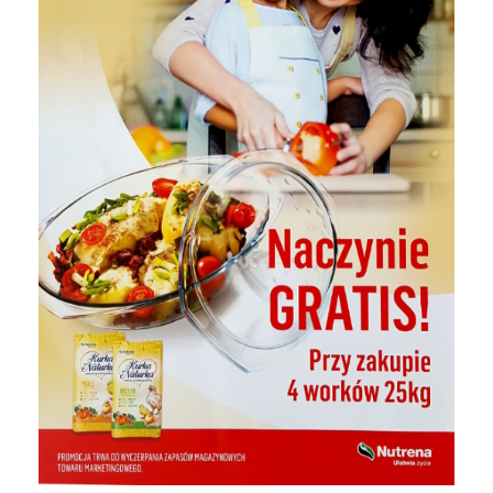
Strop
Dla gołębi
KONTAKT
Sucha zabudowa
Dla koni
System dociepleń
Dla psa i kota
Rury i kanalizacja
Nawozy
Kleje