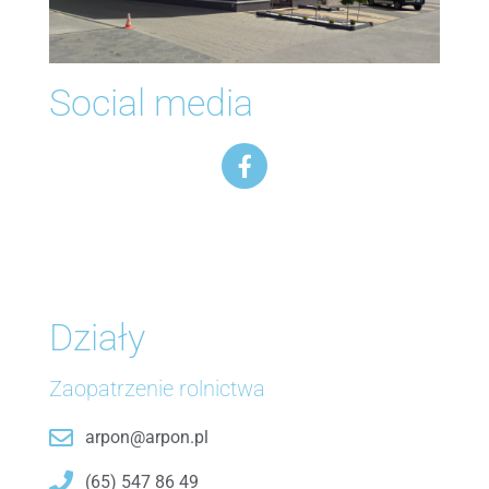
Materiał siewny
Social media
Farby i tynki
Środki ochrony roślin
Elektryka
Skup zboża
Narzędzia
Folie i sznurki
Działy
Zaopatrzenie rolnictwa
System mocowań
Narzędzia rolnicze
arpon@arpon.pl
(65) 547 86 49