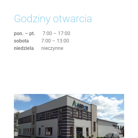
Godziny otwarcia
Strop
Dla gołębi
KONTAKT
pon. – pt.
7:00 – 17:00
sobota
7:00 – 13:00
Sucha zabudowa
niedziela
nieczynne
Dla koni
System dociepleń
Dla psa i kota
Rury i kanalizacja
Nawozy
Kleje