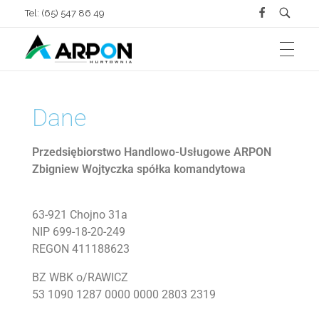
Tel: (65) 547 86 49
ZAOPATRZENIE ROLNICTWA
Arpon Hurtownia Chojno
Sprzedaż Kostki Brukowej, Materiałów Budowlanych oraz Zaopatrzenie Rolnictwa
Dane
MATERIAŁY BUDOWLANE
Przedsiębiorstwo Handlowo-Usługowe ARPON
Dla bydła
Zbigniew Wojtyczka spółka komandytowa
KOSTKA BRUKOWA
63-921 Chojno 31a
Ściany
Dla trzody
NIP 699-18-20-249
REGON 411188623
O FIRMIE
BZ WBK o/RAWICZ
Fundamenty
53 1090 1287 0000 0000 2803 2319
Dla drobiu
GALERIA