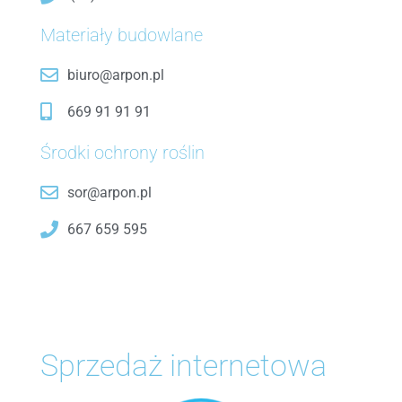
Kostka brukowa
Pozostałe rolnicze
Materiały budowlane
biuro@arpon.pl
669 91 91 91
Opał
Środki ochrony roślin
sor@arpon.pl
667 659 595
Sprzedaż internetowa