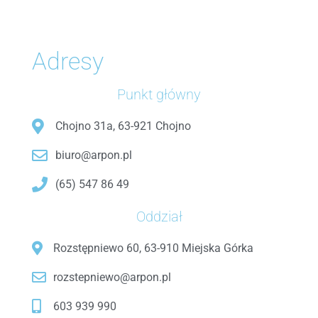
Adresy
Punkt główny
Chojno 31a, 63-921 Chojno
biuro@arpon.pl
(65) 547 86 49
Oddział
Rozstępniewo 60, 63-910 Miejska Górka
rozstepniewo@arpon.pl
603 939 990