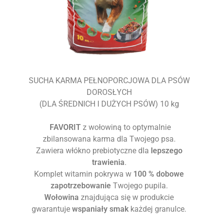
Kostka brukowa
Pozostałe rolnicze
Opał
SUCHA KARMA PEŁNOPORCJOWA DLA PSÓW
DOROSŁYCH
(DLA ŚREDNICH I DUŻYCH PSÓW) 10 kg
FAVORIT
z wołowiną to optymalnie
zbilansowana karma dla Twojego psa.
Zawiera włókno prebiotyczne dla
lepszego
trawienia
.
Komplet witamin pokrywa w
100 % dobowe
zapotrzebowanie
Twojego pupila.
Wołowina
znajdująca się w produkcie
gwarantuje
wspaniały smak
każdej granulce.