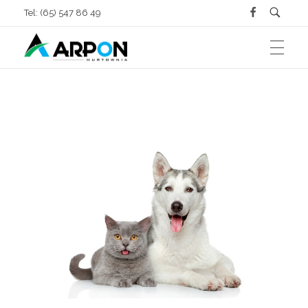
Tel: (65) 547 86 49
ZAOPATRZENIE ROLNICTWA
Arpon Hurtownia Chojno
Sprzedaż Kostki Brukowej, Materiałów Budowlanych oraz Zaopatrzenie Rolnictwa
MATERIAŁY BUDOWLANE
Dla bydła
KOSTKA BRUKOWA
Ściany
Dla trzody
O FIRMIE
Fundamenty
Dla drobiu
GALERIA