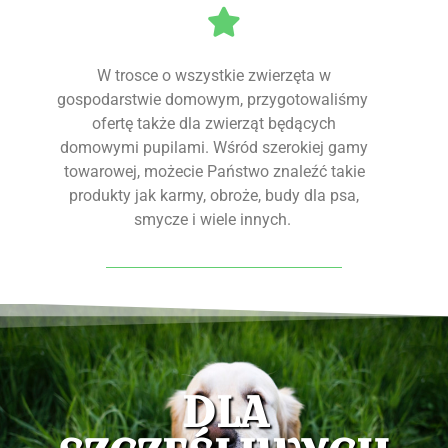
Strop
Dla gołębi
W trosce o wszystkie zwierzęta w
KONTAKT
gospodarstwie domowym, przygotowaliśmy
ofertę także dla zwierząt będących
domowymi pupilami. Wśród szerokiej gamy
Sucha zabudowa
Dla koni
towarowej, możecie Państwo znaleźć takie
produkty jak karmy, obroże, budy dla psa,
smycze i wiele innych.
System dociepleń
Dla psa i kota
Rury i kanalizacja
Nawozy
DLA
Kleje