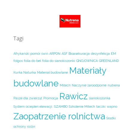
Tagi
Afrykański pomór świń
ARPON
ASF
Bioasekuracja
dezynfekcja
EM
folgos
folia do bel
folia do sianokiszonki
GNOJOWNICA
GREENLAND
Materiały
Kurka Naturka
Materiał budowlane
budowlane
Mitech
Naczynie żaroodporne
nutrena
Rawicz
Pasze dla zwierząt
Promocja
sianokiszonka
System ociepleń elewacji.
SZAMBO
Szkolenie Mitech
taczki
wapno
Zaopatrzenie rolnictwa
Środki
ochrony roślin