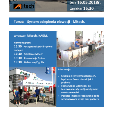
Strop
Dla gołębi
KONTAKT
Sucha zabudowa
Dla koni
System dociepleń
Dla psa i kota
Rury i kanalizacja
Nawozy
Kleje