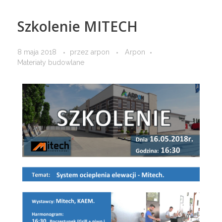
Materiał siewny
Szkolenie MITECH
Farby i tynki
Środki ochrony roślin
8 maja 2018
przez
arpon
Arpon
Materiały budowlane
Elektryka
Skup zboża
Narzędzia
Folie i sznurki
System mocowań
Narzędzia rolnicze