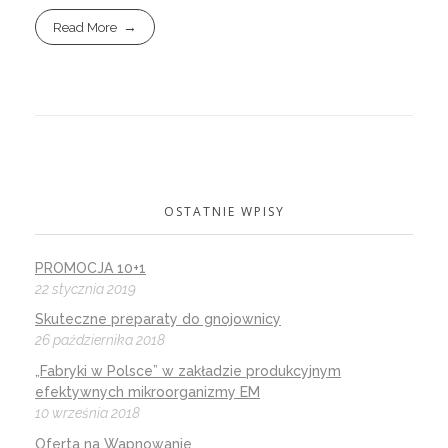
Read More
OSTATNIE WPISY
PROMOCJA 10+1
22 stycznia 2019
Skuteczne preparaty do gnojownicy
26 października 2018
„Fabryki w Polsce” w zakładzie produkcyjnym
efektywnych mikroorganizmy EM
10 września 2018
Oferta na Wapnowanie