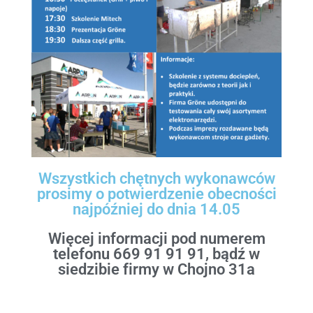
Kostka brukowa
Pozostałe rolnicze
Opał
Wszystkich chętnych wykonawców
prosimy o potwierdzenie obecności
najpóźniej do dnia 14.05
Więcej informacji pod numerem
telefonu 669 91 91 91, bądź w
siedzibie firmy w Chojno 31a