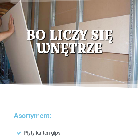
Kostka brukowa
Pozostałe rolnicze
BO LICZY SIĘ
Opał
WNĘTRZE
Asortyment:
Płyty karton-gips