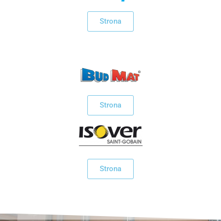
Materiał siewny
Strona
Farby i tynki
Środki ochrony roślin
Elektryka
Skup zboża
Strona
Narzędzia
Folie i sznurki
Strona
System mocowań
Narzędzia rolnicze