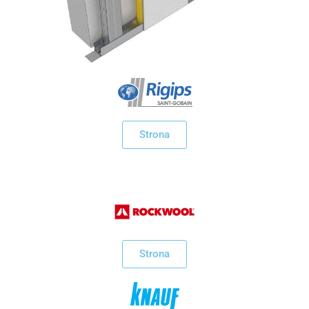
Strop
Dla gołębi
KONTAKT
Sucha zabudowa
Dla koni
Strona
System dociepleń
Dla psa i kota
Rury i kanalizacja
Nawozy
Strona
Kleje