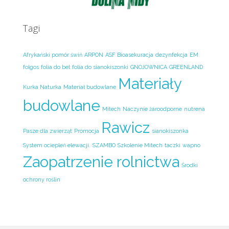
Tagi
Afrykański pomór świń
ARPON
ASF
Bioasekuracja
dezynfekcja
EM
folgos
folia do bel
folia do sianokiszonki
GNOJOWNICA
GREENLAND
Materiały
Kurka Naturka
Materiał budowlane
budowlane
Mitech
Naczynie żaroodporne
nutrena
Rawicz
Pasze dla zwierząt
Promocja
sianokiszonka
System ociepleń elewacji.
SZAMBO
Szkolenie Mitech
taczki
wapno
Zaopatrzenie rolnictwa
Środki
ochrony roślin