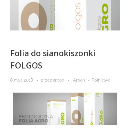
Strop
Dla gołębi
KONTAKT
Sucha zabudowa
Dla koni
Folia do sianokiszonki
FOLGOS
System dociepleń
Dla psa i kota
8 maja 2018
przez
arpon
Arpon
Rolnictwo
Rury i kanalizacja
Nawozy
Kleje