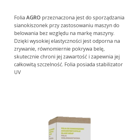
Materiał siewny
Folia
AGRO
przeznaczona jest do sporządzania
sianokiszonek przy zastosowaniu maszyn do
Farby i tynki
Środki ochrony roślin
belowania bez względu na markę maszyny.
Dzięki wysokiej elastyczności jest odporna na
zrywanie, równomiernie pokrywa belę,
skutecznie chroni jej zawartość i zapewnia jej
Elektryka
Skup zboża
całkowitą szczelność. Folia posiada stabilizator
UV
Narzędzia
Folie i sznurki
System mocowań
Narzędzia rolnicze