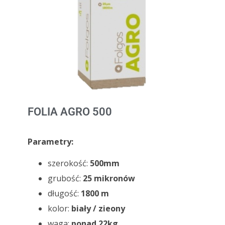
Kostka brukowa
Pozostałe rolnicze
Opał
FOLIA AGRO 500
Parametry:
szerokość:
500mm
grubość:
25 mikronów
długość:
1800 m
kolor:
biały / zieony
waga:
ponad 22kg