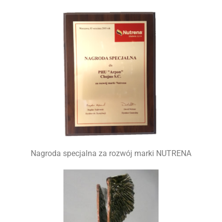
Materiał siewny
Farby i tynki
Środki ochrony roślin
Elektryka
Skup zboża
Narzędzia
Folie i sznurki
Nagroda specjalna za rozwój marki NUTRENA
System mocowań
Narzędzia rolnicze