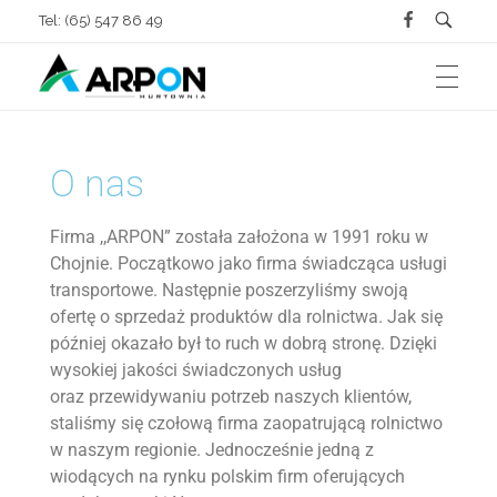
Tel: (65) 547 86 49
ZAOPATRZENIE ROLNICTWA
Arpon Hurtownia Chojno
Sprzedaż Kostki Brukowej, Materiałów Budowlanych oraz Zaopatrzenie Rolnictwa
O nas
MATERIAŁY BUDOWLANE
Firma ,,ARPON” została założona w 1991 roku w
Dla bydła
Chojnie. Początkowo jako firma świadcząca usługi
transportowe. Następnie poszerzyliśmy swoją
KOSTKA BRUKOWA
ofertę o sprzedaż produktów dla rolnictwa. Jak się
później okazało był to ruch w dobrą stronę. Dzięki
Ściany
Dla trzody
wysokiej jakości świadczonych usług
oraz przewidywaniu potrzeb naszych klientów,
O FIRMIE
staliśmy się czołową firma zaopatrującą rolnictwo
w naszym regionie. Jednocześnie jedną z
Fundamenty
Dla drobiu
wiodących na rynku polskim firm oferujących
GALERIA