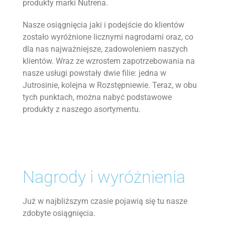
produkty marki Nutrena.
Nasze osiągnięcia jaki i podejście do klientów
Strop
Dla gołębi
zostało wyróżnione licznymi nagrodami oraz, co
KONTAKT
dla nas najważniejsze, zadowoleniem naszych
klientów. Wraz ze wzrostem zapotrzebowania na
nasze usługi powstały dwie filie: jedna w
Sucha zabudowa
Dla koni
Jutrosinie, kolejna w Rozstępniewie. Teraz, w obu
tych punktach, można nabyć podstawowe
produkty z naszego asortymentu.
System dociepleń
Dla psa i kota
Nagrody i wyróżnienia
Rury i kanalizacja
Nawozy
Już w najbliższym czasie pojawią się tu nasze
zdobyte osiągnięcia.
Kleje