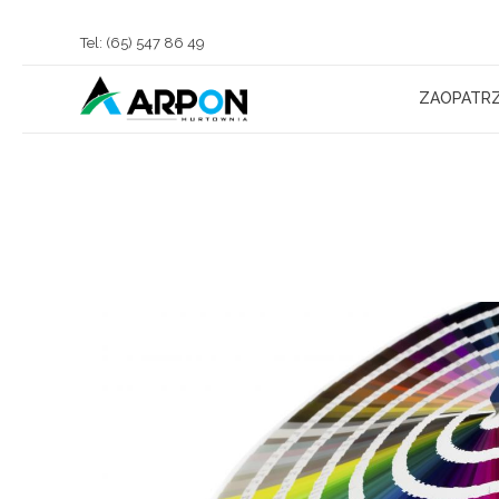
Tel: (65) 547 86 49
ZAOPATRZ
Arpon Hurtownia Chojno
Sprzedaż Kostki Brukowej, Materiałów Budowlanych oraz Zaopatrzenie Rolnictwa