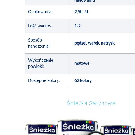
malowaniu
Opakowania:
2,5L; 5L
Ilość warstw:
1-2
Sposób
pędzel, wałek, natrysk
nanoszenia:
Wykończenie
matowe
powłoki:
Dostępne kolory:
62 kolory
Śnieżka Satynowa