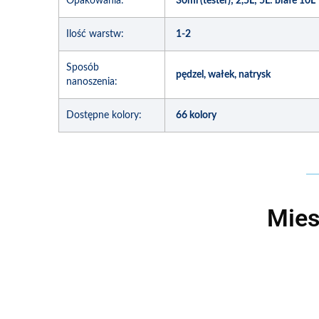
Opakowania:
30ml (tester); 2,5L; 5L: białe 10L
Ilość warstw:
1-2
Sposób
pędzel, wałek, natrysk
nanoszenia:
Dostępne kolory:
66 kolory
Mies