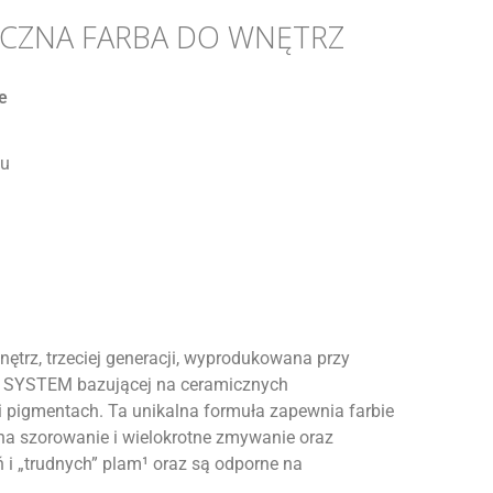
ICZNA FARBA DO WNĘTRZ
e
zu
rz, trzeciej generacji, wyprodukowana przy
C SYSTEM bazującej na ceramicznych
 pigmentach. Ta unikalna formuła zapewnia farbie
a szorowanie i wielokrotne zmywanie oraz
ń i „trudnych” plam¹ oraz są odporne na