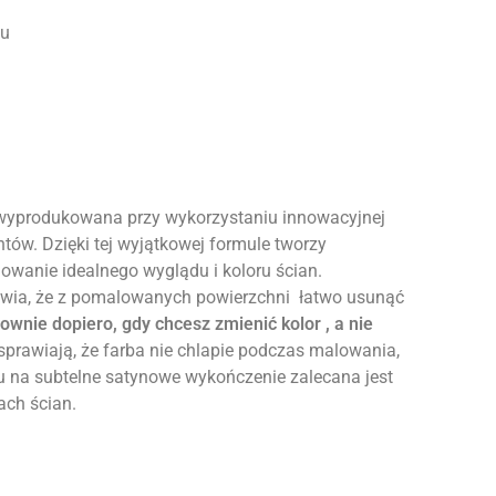
zu
 wyprodukowana przy wykorzystaniu innowacyjnej
ntów. Dzięki tej wyjątkowej formule tworzy
howanie idealnego wyglądu i koloru ścian.
awia, że z pomalowanych powierzchni łatwo usunąć
ownie dopiero, gdy chcesz zmienić kolor , a nie
sprawiają, że farba nie chlapie podczas malowania,
ędu na subtelne satynowe wykończenie zalecana jest
ach ścian.