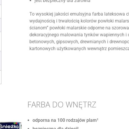
jest bezpieczny dla zdrowia
To wysokiej jakości emulsyjna farba lateksowa c
wydajnością i trwałością kolorów powłoki malars
ścianom” powłoki malarskie odporne na szorowan
dekoracyjnego malowania tynków wapiennych i
betonowych, gipsowych, drewnianych i drewnopoc
kartonowych użytkowanych wewnątrz pomieszc
FARBA DO WNĘTRZ
odporna na 100 rodzajów plam¹
bezpieczna dla dzieci²