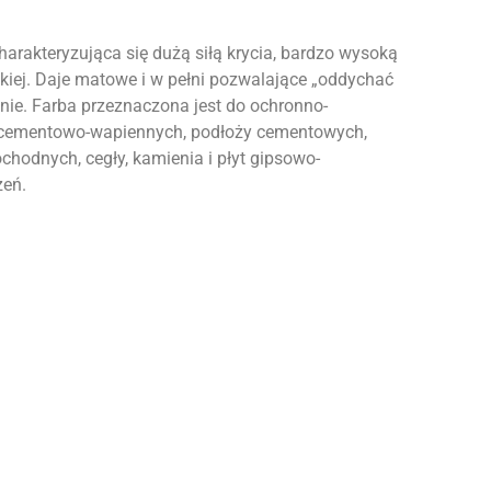
harakteryzująca się dużą siłą krycia, bardzo wysoką
kiej. Daje matowe i w pełni pozwalające „oddychać
ie. Farba przeznaczona jest do ochronno-
 cementowo-wapiennych, podłoży cementowych,
hodnych, cegły, kamienia i płyt gipsowo-
zeń.