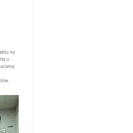
ektu na
rtę o
ogacamy
tów.