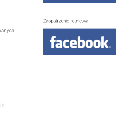
Zaopatrzenie rolnictwa
owanych
l: