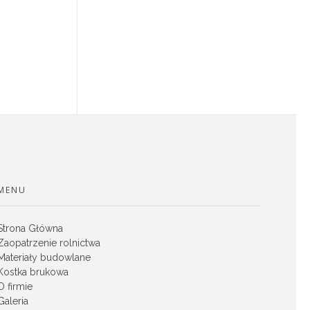
MENU
Strona Główna
Zaopatrzenie rolnictwa
Materiały budowlane
Kostka brukowa
O firmie
Galeria