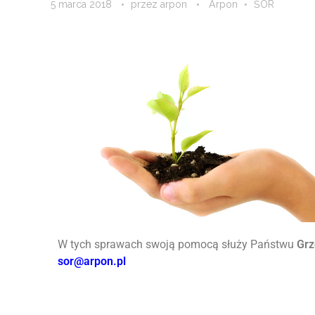
5 marca 2018
przez
arpon
Arpon
ŚOR
W tych sprawach swoją pomocą służy Państwu
Gr
sor@arpon.pl