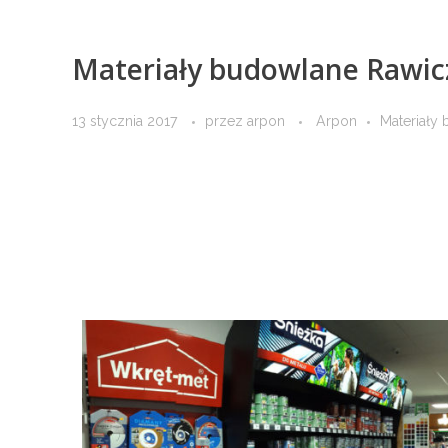
Materiały budowlane Rawic
13 stycznia 2017
przez
arpon
Arpon
Materiały