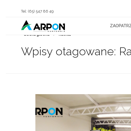
Tel: (65) 547 86 49
ZAOPATRZ
Strona główna
Rawicz
Arpon Hurtownia Chojno
Sprzedaż Kostki Brukowej, Materiałów Budowlanych oraz Zaopatrzenie Rolnictwa
Wpisy otagowane: R