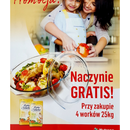
Strop
Dla gołębi
KONTAKT
Sucha zabudowa
Dla koni
System dociepleń
Dla psa i kota
Rury i kanalizacja
Nawozy
Kleje