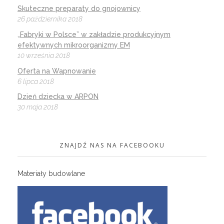
Skuteczne preparaty do gnojownicy
26 października 2018
„Fabryki w Polsce” w zakładzie produkcyjnym
efektywnych mikroorganizmy EM
10 września 2018
Oferta na Wapnowanie
6 lipca 2018
Dzień dziecka w ARPON
30 maja 2018
ZNAJDŹ NAS NA FACEBOOKU
Materiały budowlane