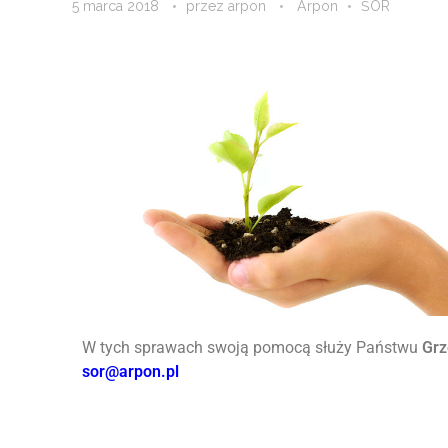
5 marca 2018
przez
arpon
Arpon
ŚOR
W tych sprawach swoją pomocą służy Państwu
Gr
sor@arpon.pl