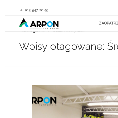
Tel: (65) 547 86 49
ZAOPATRZ
Strona główna
Środki ochrony roślin
Arpon Hurtownia Chojno
Sprzedaż Kostki Brukowej, Materiałów Budowlanych oraz Zaopatrzenie Rolnictwa
Wpisy otagowane: Śro